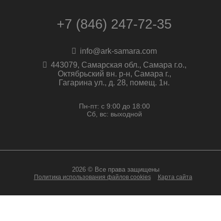
+7 (846) 247-72-35
info@ark-samara.com
443079, Самарская обл., Самара г.о.,
Октябрьский вн. р-н, Самара г.,
Гагарина ул., д. 28, помещ. 1н.
Пн-пт: с 9:00 до 18:00
Сб, вс: выходной
2026 © Все права защищены
Политика использования файлов cookies
Карта сайта