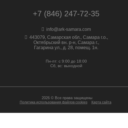
+7 (846) 247-72-35
info@ark-samara.com
443079, Самарская обл., Самара г.о.,
Октябрьский вн. р-н, Самара г.,
Гагарина ул., д. 28, помещ. 1н.
Пн-пт: с 9:00 до 18:00
Сб, вс: выходной
2026 © Все права защищены
Политика использования файлов cookies
Карта сайта