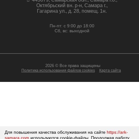
Октябрьский вн. р-н, Самара г.,
Гагарина ул., д. 28, помещ. 1н.
Пн-пт: с 9:00 до 18:00
Сб, вс: выходной
2026 © Все права защищены
Политика использования файлов cookies
Карта сайта
Для повышения качества обслуживания на сайте
https://ark-
samara.com
используются cookie-файлы.
Продолжая работу