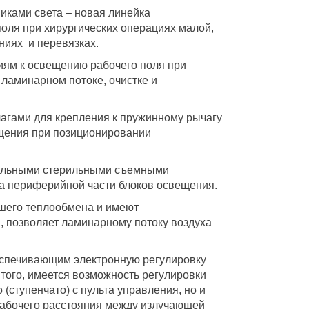
иками света – новая линейка
оля при хирургических операциях малой,
ниях и перевязках.
ям к освещению рабочего поля при
 ламинарном потоке, очистке и
агами для крепления к пружинному рычагу
ащения при позиционировании
ральными стерильными съемными
а периферийной части блоков освещения.
ошего теплообмена и имеют
 позволяет ламинарному потоку воздуха
еспечивающим электронную регулировку
 того, имеется возможность регулировки
 (ступенчато) с пульта управления, но и
рабочего расстояния между излучающей