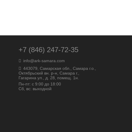
+7 (846) 247-72-35
info@ark-samara.com
443079, Самарская обл., Самара г.о.,
Октябрьский вн. р-н, Самара г.,
Гагарина ул., д. 28, помещ. 1н.
Пн-пт: с 9:00 до 18:00
Сб, вс: выходной