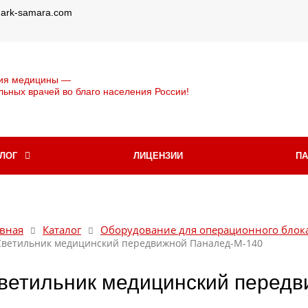
@ark-samara.com
ия медицины —
льных врачей во благо населения России!
АЛОГ
ЛИЦЕНЗИИ
П
вная
Каталог
Оборудование для операционного блок
Светильник медицинский передвижной Паналед-М-140
ветильник медицинский передв