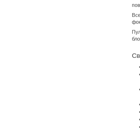
пов
Все
фок
Пул
бло
Св