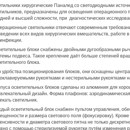
тильники хирургические Паналед со светодиодными источн
тильников, предназначены для освещения операционного п
дней и высшей сложности, при диагностических исследова
рационные светильники отвечают современным требовани
ведении всех видов хирургических вмешательств, работе в
инфекции.
етительные блоки снабжены двойными дугообразными рыч
темы подвеса. Такое крепление даёт больше степеней вр
етительного блока.
 удобства позиционирования блоков, они оснащены цент
оклавируемыми рукоятками и нестерильными рукоятками н
пуса осветительных блоков сделаны из алюминия для хор
влекательный дизайн. Форма плафонов: аэродинамическая,
екать светильник.
дый осветительный блок снабжен пультом управления, об
ещенности и размера светового поля (фокусировку). Кроме
енсивности и диаметра светового пятна не только дискретно
вно с помощью стерилизуемой рукоятки путём изменения 