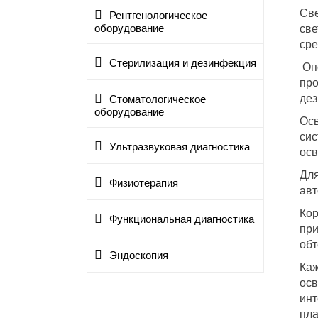
Све
Рентгенологическое
све
оборудование
сре
Стерилизация и дезинфекция
Опе
про
дез
Стоматологическое
оборудование
Осв
сис
Ультразвуковая диагностика
осв
Для
Физиотерапия
авт
Кор
Функциональная диагностика
при
обт
Эндоскопия
Каж
осв
инт
пла