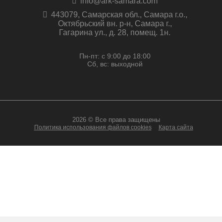
info@ark-samara.com
443079, Самарская обл., Самара г.о.,
Октябрьский вн. р-н, Самара г.,
Гагарина ул., д. 28, помещ. 1н.
Пн-пт: с 9:00 до 18:00
Сб, вс: выходной
2026 © Все права защищены
Политика использования файлов cookies
Карта сайта