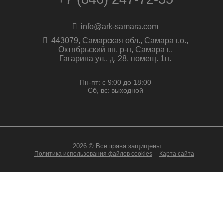
info@ark-samara.com
443079, Самарская обл., Самара г.о.,
Октябрьский вн. р-н, Самара г.,
Гагарина ул., д. 28, помещ. 1н.
Пн-пт: с 9:00 до 18:00
Сб, вс: выходной
2026 © Все права защищены
Политика использования файлов cookies
Карта сайта