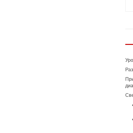
Уро
Раз
При
диа
Све