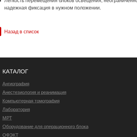
Легкость перемещения блоков освещения, неограниченно
надежная фиксация в нужном положении.
Назад в список
КАТАЛОГ
Ангиография
Анестезиология и реанимация
Компьютерная томография
Лаборатория
МРТ
Оборудование для операционного блока
ОФЭКТ