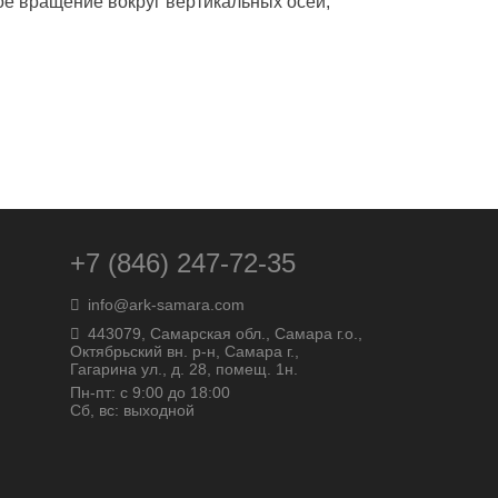
е вращение вокруг вертикальных осей,
+7 (846) 247-72-35
info@ark-samara.com
443079, Самарская обл., Самара г.о.,
Октябрьский вн. р-н, Самара г.,
Гагарина ул., д. 28, помещ. 1н.
Пн-пт: с 9:00 до 18:00
Сб, вс: выходной