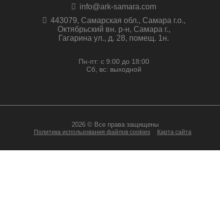
info@ark-samara.com
443079, Самарская обл., Самара г.о.,
Октябрьский вн. р-н, Самара г.,
Гагарина ул., д. 28, помещ. 1н.
Пн-пт: с 9:00 до 18:00
Сб, вс: выходной
2026 © Все права защищены
Политика использования файлов cookies
Карта сайта