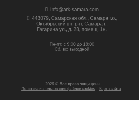
info@ark-samara.com
443079, Самарская обл., Самара г.о.,
Октябрьский вн. р-н, Самара г.,
Гагарина ул., д. 28, помещ. 1н.
Пн-пт: с 9:00 до 18:00
Сб, вс: выходной
2026 © Все права защищены
Политика использования файлов cookies
Карта сайта