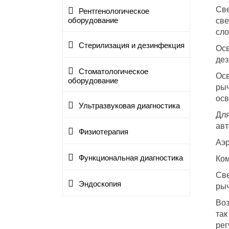
Све
Рентгенологическое
све
оборудование
сло
Стерилизация и дезинфекция
Осв
де
Стоматологическое
Осв
оборудование
рыч
осв
Ультразвуковая диагностика
Для
авт
Физиотерапия
Аэр
Функциональная диагностика
Ком
Све
Эндоскопия
рыч
Воз
так
рег