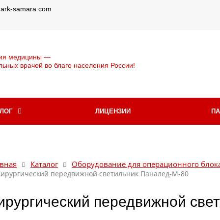
@ark-samara.com
ия медицины —
льных врачей во благо населения России!
АЛОГ
ЛИЦЕНЗИИ
П
вная
Каталог
Оборудование для операционного блок
Хирургический передвижной светильник Паналед-М-80
ирургический передвижной све