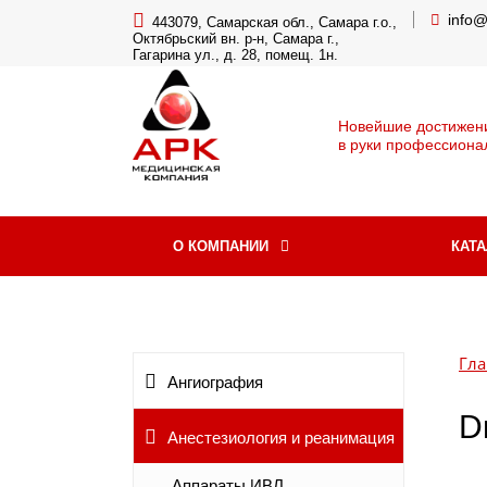
info
443079, Самарская обл., Самара г.о.,
Октябрьский вн. р-н, Самара г.,
Гагарина ул., д. 28, помещ. 1н.
Новейшие достижен
в руки профессиона
О КОМПАНИИ
КАТ
Гла
Ангиография
D
Анестезиология и реанимация
Аппараты ИВЛ