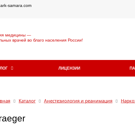
@ark-samara.com
ия медицины —
льных врачей во благо населения России!
АЛОГ
ЛИЦЕНЗИИ
П
вная
Каталог
Анестезиология и реанимация
Нарко
raeger