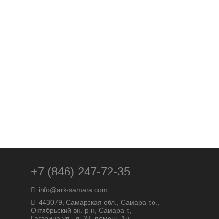
+7 (846) 247-72-35
info@ark-samara.com
443079, Самарская обл., Самара г.о.,
Октябрьский вн. р-н, Самара г.,
Гагарина ул., д. 28, помещ. 1н.